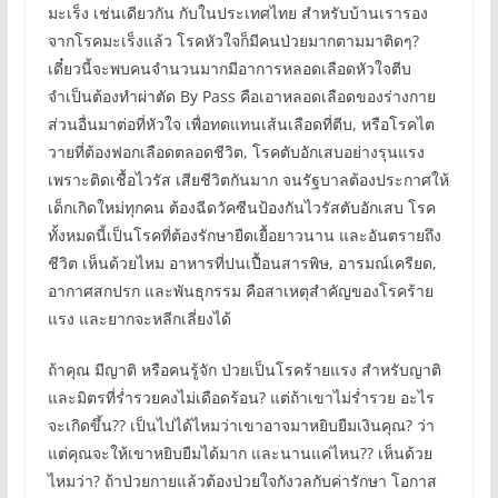
มะเร็ง เช่นเดียวกัน กับในประเทศไทย สำหรับบ้านเรารอง
จากโรคมะเร็งแล้ว
โรคหัวใจก็มีคนป่วยมากตามมาติดๆ?
เดี๋ยวนี้จะพบคนจำนวนมากมีอาการหลอดเลือดหัวใจตีบ
จำเป็นต้องทำผ่าตัด By Pass คือเอาหลอดเลือดของร่างกาย
ส่วนอื่นมาต่อที่หัวใจ เพื่อทดแทนเส้นเลือดที่ตีบ, หรือโรคไต
วายที่ต้องฟอกเลือดตลอดชีวิต, โรคตับอักเสบอย่างรุนแรง
เพราะติดเชื้อไวรัส เสียชีวิตกันมาก จนรัฐบาลต้องประกาศให้
เด็กเกิดใหม่ทุกคน ต้องฉีดวัคซีนป้องกันไวรัสตับอักเสบ โรค
ทั้งหมดนี้เป็นโรคที่ต้องรักษายืดเยื้อยาวนาน และอันตรายถึง
ชีวิต เห็นด้วยไหม อาหารที่ปนเปื้อนสารพิษ, อารมณ์เครียด,
อากาศสกปรก และพันธุกรรม คือสาเหตุสำคัญของโรคร้าย
แรง และยากจะหลีกเลี่ยงได้
ถ้าคุณ มีญาติ หรือคนรู้จัก ป่วยเป็นโรคร้ายแรง สำหรับญาติ
และมิตรที่ร่ำรวยคงไม่เดือดร้อน? แต่ถ้าเขาไม่ร่ำรวย อะไร
จะเกิดขึ้น?? เป็นไปได้ไหมว่าเขาอาจมาหยิบยืมเงินคุณ? ว่า
แต่คุณจะให้เขาหยิบยืมได้มาก และนานแค่ไหน?? เห็นด้วย
ไหมว่า? ถ้าป่วยกายแล้วต้องป่วยใจกังวลกับค่ารักษา โอกาส