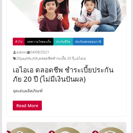
ทั่วไป
บทความโรคมะเร็ง
ประกันชีวิต
ประกันลดหย่อนภาษี
admin
04/08/2021
20paylife
,
AIA
,
ตลอดชีพชำระเบี้ย 20 ปี
,
เอไอเอ
เอไอเอ ตลอดชีพ ชำระเบี้ยประกัน
ภัย 20 ปี (ไม่มีเงินปันผล)
จุดเด่นผลิตภัณฑ์
Read More