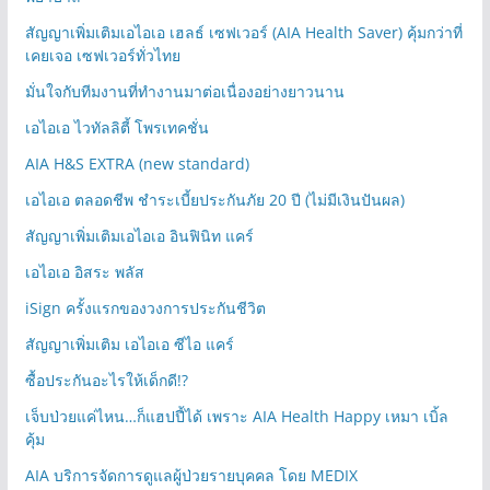
สัญญาเพิ่มเติมเอไอเอ เฮลธ์ เซฟเวอร์ (AIA Health Saver) คุ้มกว่าที่
เคยเจอ เซฟเวอร์ทั่วไทย
มั่นใจกับทีมงานที่ทำงานมาต่อเนื่องอย่างยาวนาน
เอไอเอ ไวทัลลิตี้ โพรเทคชั่น
AIA H&S EXTRA (new standard)
เอไอเอ ตลอดชีพ ชำระเบี้ยประกันภัย 20 ปี (ไม่มีเงินปันผล)
สัญญาเพิ่มเติมเอไอเอ อินฟินิท แคร์
เอไอเอ อิสระ พลัส
iSign ครั้งแรกของวงการประกันชีวิต
สัญญาเพิ่มเติม เอไอเอ ซีไอ แคร์
ซื้อประกันอะไรให้เด็กดี!?
เจ็บป่วยแค่ไหน…ก็แฮปปี้ได้ เพราะ AIA Health Happy เหมา เบิ้ล
คุ้ม
AIA บริการจัดการดูแลผู้ป่วยรายบุคคล โดย MEDIX