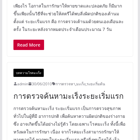
เพียงไร โอกาสในการักษาให้หายขาดและปลอดภัย ก็มีมาก
ขึ้นเพียงนั้นวิธีที่จะช่วยให้สตรีได้พบสิ่งผิดปกติของเต้านม
ตั้งแต่ ระยะเริ่มแรก คือ การตรวจเต้านมด้วยตนเองเดือนละ
ครั้ง ในระยะหลังจากหมดประจำเดือนประมาณ 7 วัน
Read More
บทความโรคมะเร็ง
admin
30/06/2010
การตรวจหา
,
มะเร็ง
,
ระยะเริ่มต้น
การตรวจค้นหามะเร็งระยะเริ่มแรก
การตรวจค้นหามะเร็ง ระยะเริ่มแรก เป็นการตรวจสุขภาพ
ทั่วไปในผู้ที่มี อาการปกติ เพื่อค้นหาความผิดปกติของร่างกาย
ซึ่ง อาจเกิดขึ้นได้อย่างไม่รู้ตัว โดยเฉพาะโรคมะเร็ง ทั้งนี้เพื่อ
หวังผลในการรักษา เนื่อง จากโรคมะเร็งสามารถรักษาให้
หายขาดได้ หากพบในระยะเริ่มแรก หรือยิ่งพบโรคได้ เร็ว