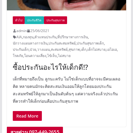
ทั่วไป
ประกันชีวิต
ประกันสุขภาพ
admin
25/06/2021
AIA
,
กองทุน
,
ตัวแทนประกัน
,
ที่ปรึกษาทางการเงิน
,
นักวางแผนทางการเงิน
,
ประกันสะสมทรัพย์
,
ประกันสุขภาพเด็ก
,
ประกันเด็ก
,
ป่วย
,
วางแผน
,
สะสมทรัพย์
,
สุขภาพ
,
เด็ก
,
เด็กไม่สบาย
,
เอไอเอ
,
โรคภัย
,
โอนความเสี่ยง
,
ไข้เจ็บ
,
ไม่สบาย
ซื้อประกันอะไรให้เด็กดี!?
เด็กที่หมายถึงเป็น ลูกนะครับ ไม่ใช่เด็กแบบที่อาจจะมีคนเผลอ
คิด หลายคนมักจะคิดสะสมเงินออมให้ลูกโดยมองประกัน
สะสมทรัพย์ให้ลูกมาเป็นอันดับต้นๆ แต่ความจริงแล้วประกัน
ที่ควรทำให้เด็กก่อนคือประกันสุขภาพ
Read More
สายด่วน 097-449-26
55