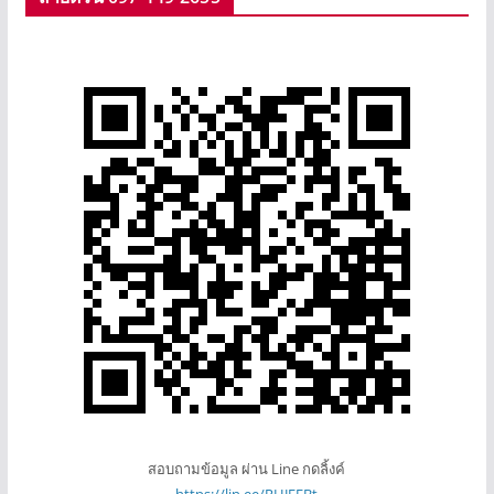
สอบถามข้อมูล ผ่าน Line กดลิ้งค์
https://lin.ee/RHJEFBt