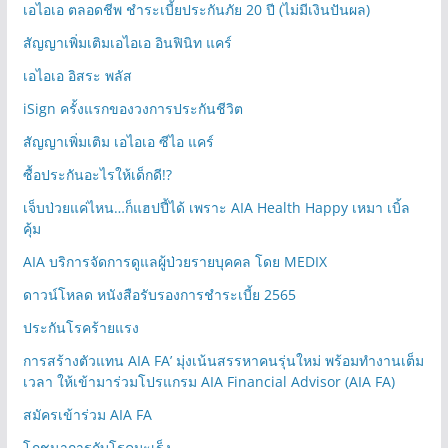
เอไอเอ ตลอดชีพ ชำระเบี้ยประกันภัย 20 ปี (ไม่มีเงินปันผล)
สัญญาเพิ่มเติมเอไอเอ อินฟินิท แคร์
เอไอเอ อิสระ พลัส
iSign ครั้งแรกของวงการประกันชีวิต
สัญญาเพิ่มเติม เอไอเอ ซีไอ แคร์
ซื้อประกันอะไรให้เด็กดี!?
เจ็บป่วยแค่ไหน…ก็แฮปปี้ได้ เพราะ AIA Health Happy เหมา เบิ้ล
คุ้ม
AIA บริการจัดการดูแลผู้ป่วยรายบุคคล โดย MEDIX
ดาวน์โหลด หนังสือรับรองการชำระเบี้ย 2565
ประกันโรคร้ายแรง
การสร้างตัวแทน AIA FA’ มุ่งเน้นสรรหาคนรุ่นใหม่ พร้อมทำงานเต็ม
เวลา ให้เข้ามาร่วมโปรแกรม AIA Financial Advisor (AIA FA)
สมัครเข้าร่วม AIA FA
โภชนาการกับโรคมะเร็ง