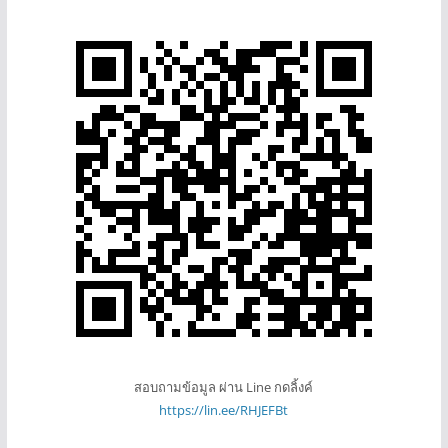
สอบถามข้อมูล ผ่าน Line กดลิ้งค์
https://lin.ee/RHJEFBt